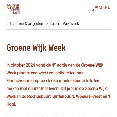
MENU
O
Direct naar de inhoud
p
e
n
Initiatieven & projecten
Groene Wijk Week
m
e
n
u
Groene Wijk Week
e
In oktober 2024 vond de 4
editie van de Groene Wijk
Week plaats: een week vol activiteiten om
Eindhovenaren op een leuke manier kennis te laten
maken met duurzamer leven. Dit jaar is de Groene Wijk
Week in de Rochusbuurt, Sintenbuurt, Woensel-West en ‘t
Hool.