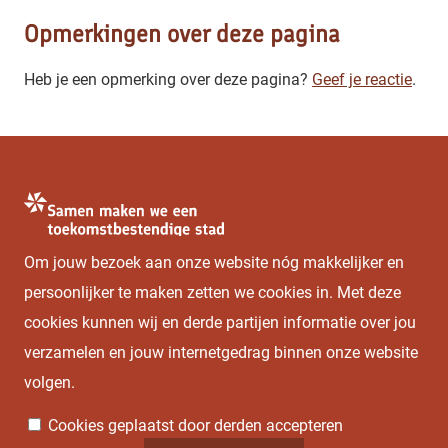
Opmerkingen over deze pagina
Heb je een opmerking over deze pagina?
Geef je reactie
.
Om jouw bezoek aan onze website nóg makkelijker en
Heb je duurzame ideeën, suggesties of een project dat de
persoonlijker te maken zetten we cookies in. Met deze
spotlights verdient? We horen graag van je!
cookies kunnen wij en derde partijen informatie over jou
verzamelen en jouw internetgedrag binnen onze website
Neem contact met ons op
volgen
.
Cookies beheren
Cookies geplaatst door derden accepteren