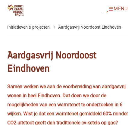
MENU
O
Direct naar de inhoud
p
e
n
Initiatieven & projecten
Aardgasvrij Noordoost Eindhoven
m
e
n
u
Aardgasvrij Noordoost
Eindhoven
Samen werken we aan de voorbereiding van aardgasvrij
wonen in heel Eindhoven. Dat doen we door de
mogelijkheden van een warmtenet te onderzoeken in 6
wijken. Wist je dat een warmtenet gemiddeld 60% minder
CO2-uitstoot geeft dan traditionele cv-ketels op gas?