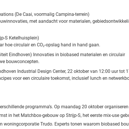
ations (De Caai, voormalig Campina-terrein)
ouwinnovaties, met aandacht voor materialen, gebiedsontwikkel
p-S Ketelhuisplein)
ar hoe circulair en CO₂-opslag hand in hand gaan.
teit Eindhoven) Innovaties in biobased materialen en circulair
euwe bouwconcepten.
ndhoven Industrial Design Center, 22 oktober van 12:00 uur tot 
cipes voor een circulaire toekomst, inclusief lunch en netwerkbo
 verschillende programma’s. Op maandag 20 oktober organiseren
mst in het Matchbox-gebouw op Strijp-S, het eerste mix-use ge
an woningcorporatie Trudo. Experts tonen waarom biobased bo