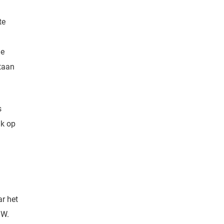
te
de
staan
s
jk op
r het
DDW.