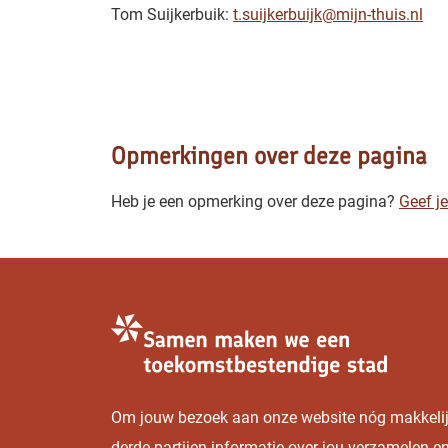
Tom Suijkerbuik:
t.suijkerbuijk@mijn-thuis.nl
Opmerkingen over deze pagina
Heb je een opmerking over deze pagina?
Geef je
Om jouw bezoek aan onze website nóg makkelijke
Cookies beheren
derde partijen informatie over jou verzamelen 