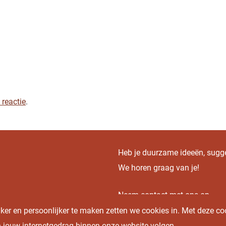
 reactie
.
Heb je duurzame ideeën, sugges
We horen graag van je!
Neem contact met ons op
r en persoonlijker te maken zetten we cookies in. Met deze co
en jouw internetgedrag binnen onze website volgen
.