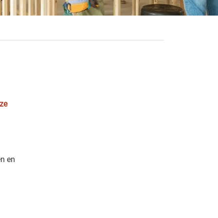
oze
en en