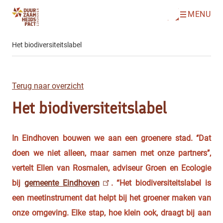
MENU
O
Direct naar de inhoud
p
e
n
Het biodiversiteitslabel
m
e
n
u
Terug naar overzicht
Het biodiversiteitslabel
In Eindhoven bouwen we aan een groenere stad. ‘’Dat
doen we niet alleen, maar samen met onze partners’’,
vertelt Ellen van Rosmalen, adviseur Groen en Ecologie
bij
gemeente Eindhoven
. “Het biodiversiteitslabel is
een meetinstrument dat helpt bij het groener maken van
onze omgeving. Elke stap, hoe klein ook, draagt bij aan