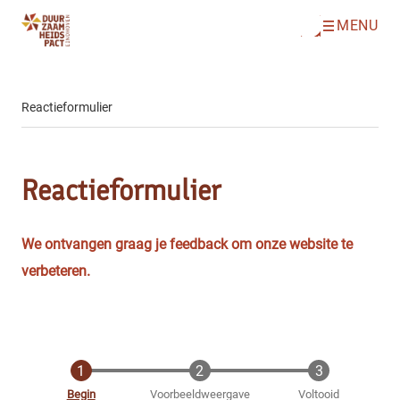
MENU
O
Direct naar de inhoud
p
e
n
m
e
Reactieformulier
n
u
Reactieformulier
We ontvangen graag je feedback om onze website te
verbeteren.
Huidige
Begin
Voorbeeldweergave
Voltooid